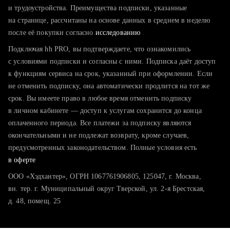
тратите много времени на поиск и вручную поднимаете
и трудоустройства. Преимущества подписки, указанные
резюме
на странице, рассчитаны на основе данных в среднем в неделю
после её покупки согласно
хотите сравнить себя с конкурентами и оценить шансы
исследованию
Подключая hh PRO, вы подтверждаете, что ознакомились
с условиями подписки и согласны с ними. Подписка даёт доступ
к функциям сервиса на срок, указанный при оформлении. Если
не отменить подписку, она автоматически продлится на тот же
срок. Вы имеете право в любое время отменить подписку
в личном кабинете — доступ к услугам сохранится до конца
оплаченного периода. Все платежи за подписку являются
окончательными и не подлежат возврату, кроме случаев,
предусмотренных законодательством. Полные условия есть
в оферте
ООО «Хэдхантер», ОГРН 1067761906805, 125047, г. Москва,
вн. тер. г. Муниципальный округ Тверской, ул. 2-я Брестская,
д. 48, помещ. 25