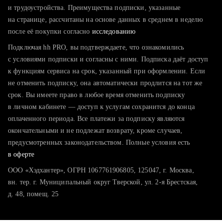
тратите много времени на поиск и вручную поднимаете
и трудоустройства. Преимущества подписки, указанные
резюме
на странице, рассчитаны на основе данных в среднем в неделю
после её покупки согласно
хотите сравнить себя с конкурентами и оценить шансы
исследованию
Подключая hh PRO, вы подтверждаете, что ознакомились
с условиями подписки и согласны с ними. Подписка даёт доступ
к функциям сервиса на срок, указанный при оформлении. Если
не отменить подписку, она автоматически продлится на тот же
срок. Вы имеете право в любое время отменить подписку
в личном кабинете — доступ к услугам сохранится до конца
оплаченного периода. Все платежи за подписку являются
окончательными и не подлежат возврату, кроме случаев,
предусмотренных законодательством. Полные условия есть
в оферте
ООО «Хэдхантер», ОГРН 1067761906805, 125047, г. Москва,
вн. тер. г. Муниципальный округ Тверской, ул. 2-я Брестская,
д. 48, помещ. 25