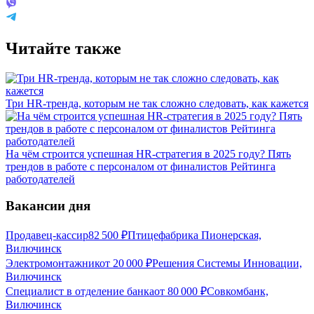
Читайте также
Три HR-тренда, которым не так сложно следовать, как кажется
На чём строится успешная HR-стратегия в 2025 году? Пять
трендов в работе с персоналом от финалистов Рейтинга
работодателей
Вакансии дня
Продавец-кассир
82 500
₽
Птицефабрика Пионерская,
Вилючинск
Электромонтажник
от
20 000
₽
Решения Системы Инновации,
Вилючинск
Специалист в отделение банка
от
80 000
₽
Совкомбанк,
Вилючинск