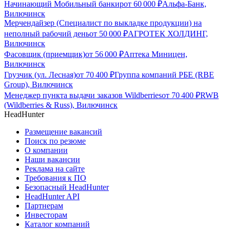
Начинающий Мобильный банкир
от
60 000
₽
Альфа-Банк,
Вилючинск
Мерчендайзер (Специалист по выкладке продукции) на
неполный рабочий день
от
50 000
₽
АГРОТЕК ХОЛДИНГ,
Вилючинск
Фасовщик (приемщик)
от
56 000
₽
Аптека Миницен,
Вилючинск
Грузчик (ул. Лесная)
от
70 400
₽
Группа компаний РБЕ (RBE
Group), Вилючинск
Менеджер пункта выдачи заказов Wildberries
от
70 400
₽
RWB
(Wildberries & Russ), Вилючинск
HeadHunter
Размещение вакансий
Поиск по резюме
О компании
Наши вакансии
Реклама на сайте
Требования к ПО
Безопасный HeadHunter
HeadHunter API
Партнерам
Инвесторам
Каталог компаний