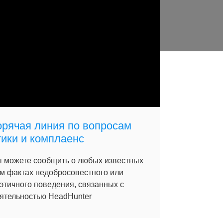
орячая линия по вопросам
тики и комплаенс
 можете сообщить о любых известных
м фактах недобросовестного или
этичного поведения, связанных с
ятельностью HeadHunter