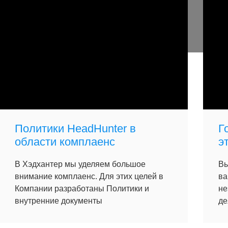
Политики HeadHunter в
Г
области комплаенс
э
В Хэдхантер мы уделяем большое
Вы
внимание комплаенс. Для этих целей в
ва
Компании разработаны Политики и
не
внутренние документы
де