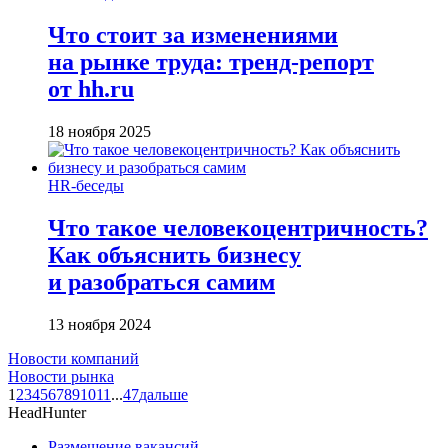
Что стоит за изменениями
на рынке труда: тренд-репорт
от hh.ru
18 ноября 2025
HR-беседы
Что такое человеко­центричность?
Как объяснить бизнесу
и разобраться самим
13 ноября 2024
Новости компаний
Новости рынка
1
2
3
4
5
6
7
8
9
10
11
...
47
дальше
HeadHunter
Размещение вакансий