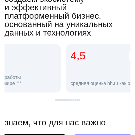
и эффективный
платформенный бизнес,
основанный на уникальных
данных и технологиях
4,5
20
сотруд
средняя оценка hh.ru как работодателя **
в hh.ru
знаем, что для нас важно