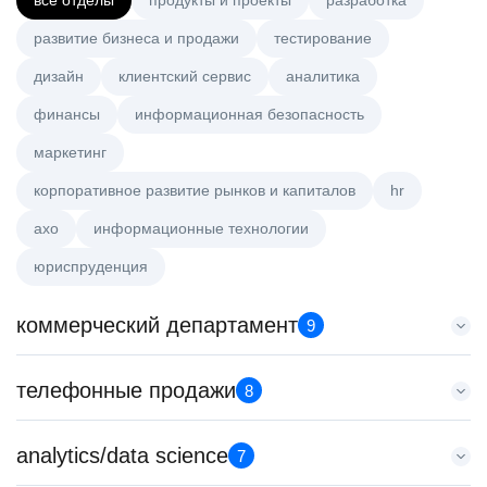
все отделы
продукты и проекты
разработка
развитие бизнеса и продажи
тестирование
дизайн
клиентский сервис
аналитика
финансы
информационная безопасность
маркетинг
корпоративное развитие рынков и капиталов
hr
axo
информационные технологии
юриспруденция
коммерческий департамент
9
Тренер по развитию компетенций продаж
телефонные продажи
8
HeadHunter::Коммерческий департамент
20 июл. 2026
Менеджер по продажам крупному бизнесу
analytics/data science
з/п не указана
7
HeadHunter::Телефонные продажи
Ярославль