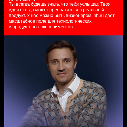
HeadHunter::Коммерческий департамент
7200000 - 16800000 so'm
29 июл. 2026
Ты всегда будешь знать, что тебя услышат.
Твоя
Специалист по рекруту респондентов для UX и CX
21 июл. 2026
Ташкент
450000 ₽
идея всегда может превратиться в реальный
исследований
з/п не указана
Москва
продукт.
У нас можно быть визионером. hh.ru даёт
HeadHunter::Департамент маркетинга
Санкт-Петербург
масштабное поле для технологических
Менеджер по продажам B2B (сегмент SMB)
вчера
и продуктовых экспериментов.
HeadHunter::Телефонные продажи
з/п не указана
Key Account Manager (EdTech)
вчера
Москва
HeadHunter::Коммерческий департамент
97000 - 161000 ₽
7 авг. 2026
Ярославль
150000 ₽
Казань