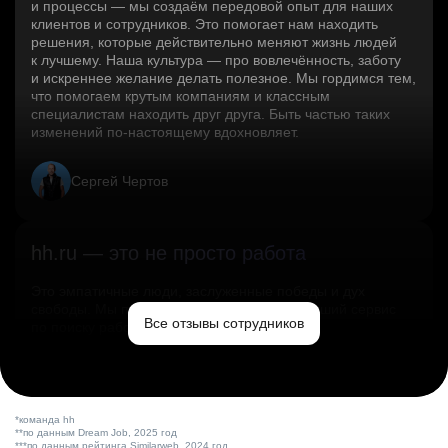
и процессы — мы создаём передовой опыт для наших
клиентов и сотрудников. Это помогает нам находить
решения, которые действительно меняют жизнь людей
к лучшему. Наша культура — про вовлечённость, заботу
и искреннее желание делать полезное. Мы гордимся тем,
что помогаем крутым компаниям и классным
специалистам находить друг друга. Быть частью таких
изменений по‑настоящему вдохновляет.
Сергей Чертов
hh.ru — это не просто работа
Это эмпатичные люди, заслуженные победы и дух
свободы. Мы помогаем миру и создаём лучший сервис
Все отзывы сотрудников
по поиску работы в стране.
Ольга Емельянова
*команда hh
**по данным Dream Job, 2025 год
***по данным рейтинга Similarweb, 2024 год