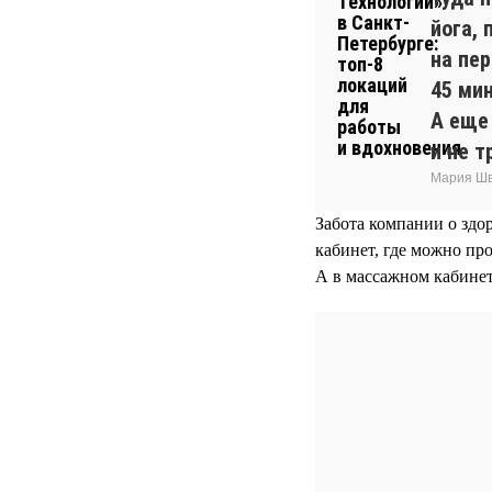
йога, 
на пе
45 ми
А еще
и не т
Мария Шв
Забота компании о здо
кабинет, где можно про
А в массажном кабине