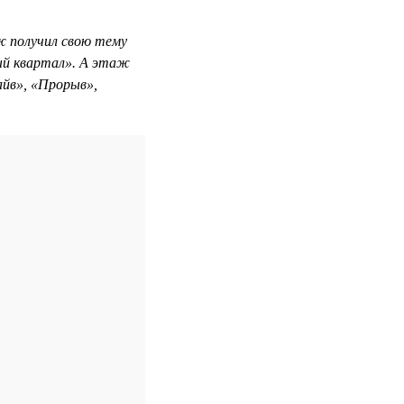
 получил свою тему
ый квартал». А этаж
айв», «Прорыв»,