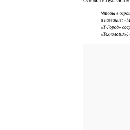
Основой визуальной ко
Чтобы в огро
и название: «
«Т-Город» сос
«Технология»