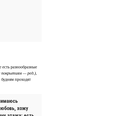
е есть разнообразные
м покрытиям — ред.)
,
 будням проходят
анимаюсь
любовь, хожу
ну этажа: есть