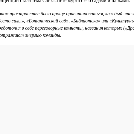
нцепции стала тема Санкт-Петербурга с его садами и парками.
мном пространстве было проще ориентироваться, каждый этаж
Место силы», «Ботанический сад», «Библиотека» или «Культурн
редоточил в себе переговорные комнаты, названия которых («Др
) отражают энергию команды.