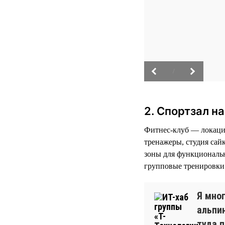
/
2. Спортзал н
Фитнес-клуб — локация
тренажеры, студия сай
зоны для функциональн
групповые тренировки 
Я мно
альпи
туда 