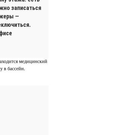
ожно записаться
ажеры —
еключиться.
офисе
 находится медицинский
у в бассейн.