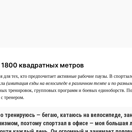
а 1800 квадратных метров
 для тех, кто предпочитает активные рабочие паузы. В спортзал
кла
(имитация езды на велосипеде в различном темпе и по разны
ых тренировок, групповых программ и боевых единоборств. По
с тренером.
го тренируюсь — бегаю, катаюсь на велосипеде, з
низмом, поэтому спортзал в офисе — моя большая 
почти каждый день. Он огромный и занимает полови